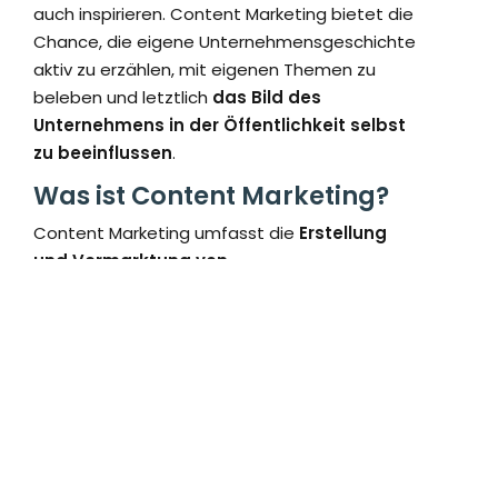
auch inspirieren. Content Marketing bietet die
Chance, die eigene Unternehmensgeschichte
aktiv zu erzählen, mit eigenen Themen zu
beleben und letztlich
das Bild des
Unternehmens in der Öffentlichkeit selbst
zu beeinflussen
.
Was ist Content Marketing?
Content Marketing umfasst die
Erstellung
und Vermarktung von
zielgruppenrelevanten, informativen
Inhalten ohne direkte Werbung
. Dabei spielt
es keine Rolle, ob es sich um ein Produkt, eine
Dienstleistung oder eine Marke handelt. Ziel ist
es, Leads in Kunden zu verwandeln und das
Unternehmen als Experten zu stärken. Die
Erstellung im Content Marketing umfasst
Analyse, Planung, Distribution und